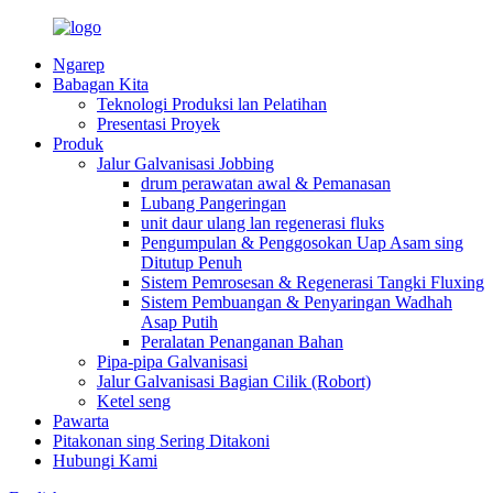
Ngarep
Babagan Kita
Teknologi Produksi lan Pelatihan
Presentasi Proyek
Produk
Jalur Galvanisasi Jobbing
drum perawatan awal & Pemanasan
Lubang Pangeringan
unit daur ulang lan regenerasi fluks
Pengumpulan & Penggosokan Uap Asam sing
Ditutup Penuh
Sistem Pemrosesan & Regenerasi Tangki Fluxing
Sistem Pembuangan & Penyaringan Wadhah
Asap Putih
Peralatan Penanganan Bahan
Pipa-pipa Galvanisasi
Jalur Galvanisasi Bagian Cilik (Robort)
Ketel seng
Pawarta
Pitakonan sing Sering Ditakoni
Hubungi Kami