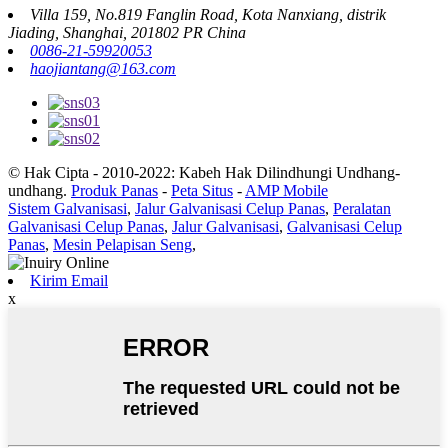
Villa 159, No.819 Fanglin Road, Kota Nanxiang, distrik
Jiading, Shanghai, 201802 PR China
0086-21-59920053
haojiantang@163.com
© Hak Cipta - 2010-2022: Kabeh Hak Dilindhungi Undhang-
undhang.
Produk Panas
-
Peta Situs
-
AMP Mobile
Sistem Galvanisasi
,
Jalur Galvanisasi Celup Panas
,
Peralatan
Galvanisasi Celup Panas
,
Jalur Galvanisasi
,
Galvanisasi Celup
Panas
,
Mesin Pelapisan Seng
,
Kirim Email
x