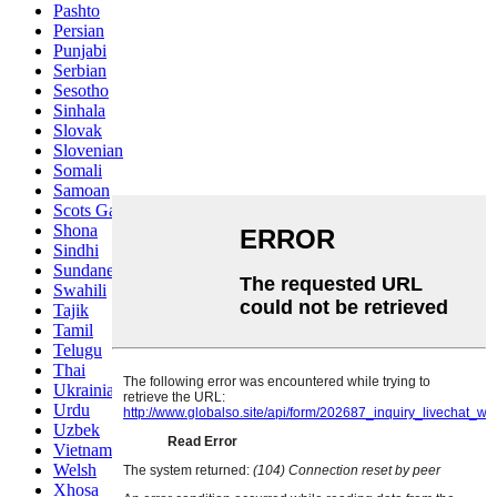
Pashto
Persian
Punjabi
Serbian
Sesotho
Sinhala
Slovak
Slovenian
Somali
Samoan
Scots Gaelic
Shona
Sindhi
Sundanese
Swahili
Tajik
Tamil
Telugu
Thai
Ukrainian
Urdu
Uzbek
Vietnamese
Welsh
Xhosa