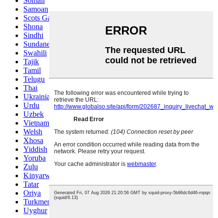
Somali
Samoan
Scots Gaelic
Shona
Sindhi
Sundanese
Swahili
Tajik
Tamil
Telugu
Thai
Ukrainian
Urdu
Uzbek
Vietnamese
Welsh
Xhosa
Yiddish
Yoruba
Zulu
Kinyarwanda
Tatar
Oriya
Turkmen
Uyghur