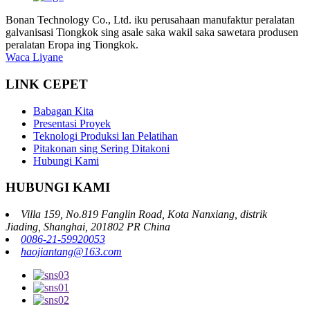
Bonan Technology Co., Ltd. iku perusahaan manufaktur peralatan
galvanisasi Tiongkok sing asale saka wakil saka sawetara produsen
peralatan Eropa ing Tiongkok.
Waca Liyane
LINK CEPET
Babagan Kita
Presentasi Proyek
Teknologi Produksi lan Pelatihan
Pitakonan sing Sering Ditakoni
Hubungi Kami
HUBUNGI KAMI
Villa 159, No.819 Fanglin Road, Kota Nanxiang, distrik
Jiading, Shanghai, 201802 PR China
0086-21-59920053
haojiantang@163.com