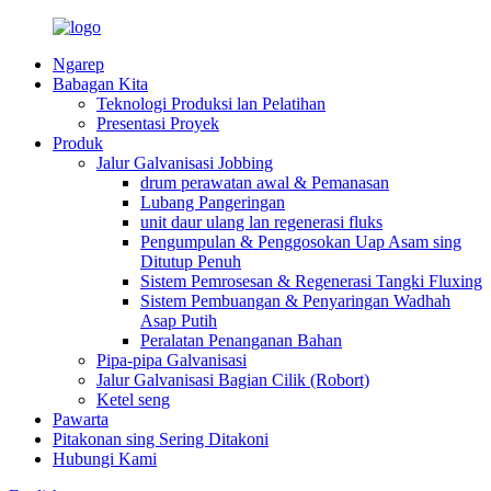
Ngarep
Babagan Kita
Teknologi Produksi lan Pelatihan
Presentasi Proyek
Produk
Jalur Galvanisasi Jobbing
drum perawatan awal & Pemanasan
Lubang Pangeringan
unit daur ulang lan regenerasi fluks
Pengumpulan & Penggosokan Uap Asam sing
Ditutup Penuh
Sistem Pemrosesan & Regenerasi Tangki Fluxing
Sistem Pembuangan & Penyaringan Wadhah
Asap Putih
Peralatan Penanganan Bahan
Pipa-pipa Galvanisasi
Jalur Galvanisasi Bagian Cilik (Robort)
Ketel seng
Pawarta
Pitakonan sing Sering Ditakoni
Hubungi Kami