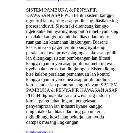
SISTEM PAMBUKA & PENYAPIR
KAWASAN ASAP PUTIH iku sistem kanggo
ngontrol lan nyaring asap putih sing diasilake ing
proses industri. Sistem iki dirancang kanggo
ngetokake lan nyaring asap putih mbebayani sing
diasilake kanggo njamin kualitas udara njero
ruangan lan keamanan lingkungan. Biasane
kasusun saka pager tertutup sing ngubengi
peralatan utawa proses sing ngasilake asap putih
lan dilengkapi sistem pembuangan lan filtrasi
kanggo njamin yen asap putih ora metu utawa
nyebabake kerusakan lingkungan. Sistem iki uga
bisa kalebu peralatan pemantauan lan kontrol
kanggo njamin yen emisi asap putih tundhuk
karo standar lan peraturan sing relevan. SISTEM
PAMBUKA & PENYAPIR KAWASAN ASAP
PUTIH digunakake sacara wiyar ing industri
kimia, pangolahan logam, pengelasan,
penyemprotan lan industri liyane kanggo
ningkatake kualitas udara ing papan kerja,
nglindhungi kesehatan pekerja, lan nyuda
dampak marang lingkungan.
pitakon
rincian