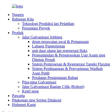
Ngarep
Babagan Kita
Teknologi Produksi lan Pelatihan
Presentasi Proyek
Produk
Jalur Galvanisasi Jobbing
drum perawatan awal & Pemanasan
Lubang Pangeringan
unit daur ulang lan regenerasi fluks
Pengumpulan & Penggosokan Uap Asam sing
Ditutup Penuh
Sistem Pemrosesan & Regenerasi Tangki Fluxing
Sistem Pembuangan & Penyaringan Wadhah
Asap Putih
Peralatan Penanganan Bahan
Pipa-pipa Galvanisasi
Jalur Galvanisasi Bagian Cilik (Robort)
Ketel seng
Pawarta
Pitakonan sing Sering Ditakoni
Hubungi Kami