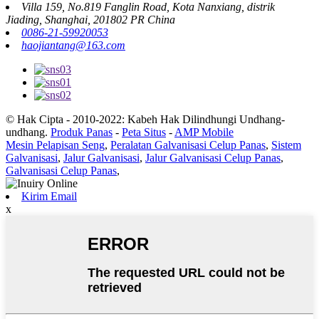
Villa 159, No.819 Fanglin Road, Kota Nanxiang, distrik
Jiading, Shanghai, 201802 PR China
0086-21-59920053
haojiantang@163.com
© Hak Cipta - 2010-2022: Kabeh Hak Dilindhungi Undhang-
undhang.
Produk Panas
-
Peta Situs
-
AMP Mobile
Mesin Pelapisan Seng
,
Peralatan Galvanisasi Celup Panas
,
Sistem
Galvanisasi
,
Jalur Galvanisasi
,
Jalur Galvanisasi Celup Panas
,
Galvanisasi Celup Panas
,
Kirim Email
x