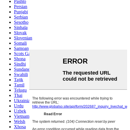
Pashto
Persian
Punjabi
Serbian
Sesotho
Sinhala
Slovak
Slovenian
Somali
Samoan
Scots Gaelic
Shona
Sindhi
Sundanese
Swahili
Tajik
Tamil
Telugu
Thai
Ukrainian
Urdu
Uzbek
Vietnamese
Welsh
Xhosa