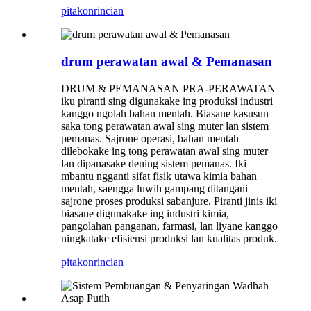
pitakon
rincian
drum perawatan awal & Pemanasan
DRUM & PEMANASAN PRA-PERAWATAN
iku piranti sing digunakake ing produksi industri
kanggo ngolah bahan mentah. Biasane kasusun
saka tong perawatan awal sing muter lan sistem
pemanas. Sajrone operasi, bahan mentah
dilebokake ing tong perawatan awal sing muter
lan dipanasake dening sistem pemanas. Iki
mbantu ngganti sifat fisik utawa kimia bahan
mentah, saengga luwih gampang ditangani
sajrone proses produksi sabanjure. Piranti jinis iki
biasane digunakake ing industri kimia,
pangolahan panganan, farmasi, lan liyane kanggo
ningkatake efisiensi produksi lan kualitas produk.
pitakon
rincian