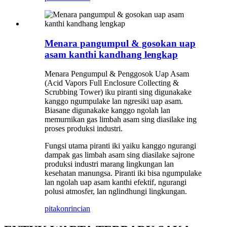
Menara pangumpul & gosokan uap
asam kanthi kandhang lengkap
Menara Pengumpul & Penggosok Uap Asam
(Acid Vapors Full Enclosure Collecting &
Scrubbing Tower) iku piranti sing digunakake
kanggo ngumpulake lan ngresiki uap asam.
Biasane digunakake kanggo ngolah lan
memurnikan gas limbah asam sing diasilake ing
proses produksi industri.
Fungsi utama piranti iki yaiku kanggo ngurangi
dampak gas limbah asam sing diasilake sajrone
produksi industri marang lingkungan lan
kesehatan manungsa. Piranti iki bisa ngumpulake
lan ngolah uap asam kanthi efektif, ngurangi
polusi atmosfer, lan nglindhungi lingkungan.
pitakon
rincian