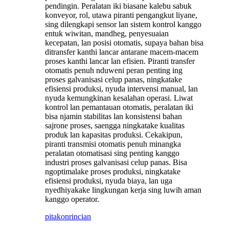
pendingin. Peralatan iki biasane kalebu sabuk
konveyor, rol, utawa piranti pengangkut liyane,
sing dilengkapi sensor lan sistem kontrol kanggo
entuk wiwitan, mandheg, penyesuaian
kecepatan, lan posisi otomatis, supaya bahan bisa
ditransfer kanthi lancar antarane macem-macem
proses kanthi lancar lan efisien. Piranti transfer
otomatis penuh nduweni peran penting ing
proses galvanisasi celup panas, ningkatake
efisiensi produksi, nyuda intervensi manual, lan
nyuda kemungkinan kesalahan operasi. Liwat
kontrol lan pemantauan otomatis, peralatan iki
bisa njamin stabilitas lan konsistensi bahan
sajrone proses, saengga ningkatake kualitas
produk lan kapasitas produksi. Cekakipun,
piranti transmisi otomatis penuh minangka
peralatan otomatisasi sing penting kanggo
industri proses galvanisasi celup panas. Bisa
ngoptimalake proses produksi, ningkatake
efisiensi produksi, nyuda biaya, lan uga
nyedhiyakake lingkungan kerja sing luwih aman
kanggo operator.
pitakon
rincian