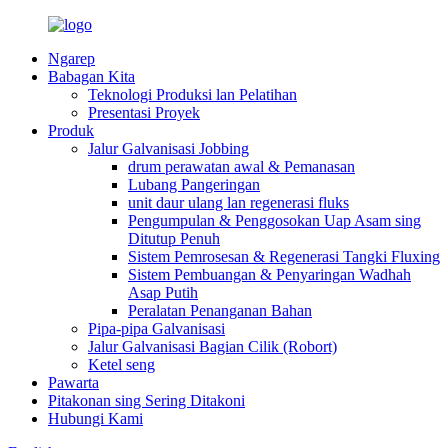
Ngarep
Babagan Kita
Teknologi Produksi lan Pelatihan
Presentasi Proyek
Produk
Jalur Galvanisasi Jobbing
drum perawatan awal & Pemanasan
Lubang Pangeringan
unit daur ulang lan regenerasi fluks
Pengumpulan & Penggosokan Uap Asam sing
Ditutup Penuh
Sistem Pemrosesan & Regenerasi Tangki Fluxing
Sistem Pembuangan & Penyaringan Wadhah
Asap Putih
Peralatan Penanganan Bahan
Pipa-pipa Galvanisasi
Jalur Galvanisasi Bagian Cilik (Robort)
Ketel seng
Pawarta
Pitakonan sing Sering Ditakoni
Hubungi Kami