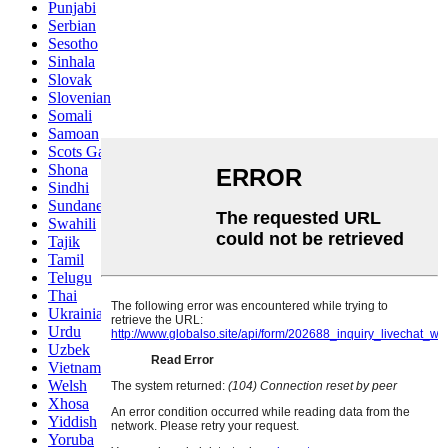
Punjabi
Serbian
Sesotho
Sinhala
Slovak
Slovenian
Somali
Samoan
Scots Gaelic
Shona
Sindhi
Sundanese
Swahili
Tajik
Tamil
Telugu
Thai
Ukrainian
Urdu
Uzbek
Vietnamese
Welsh
Xhosa
Yiddish
Yoruba