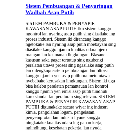
Sistem Pembuangan & Penyaringan
Wadhah Asap Putih
SISTEM PAMBUKA & PENYAPIR
KAWASAN ASAP PUTIH iku sistem kanggo
ngontrol lan nyaring asap putih sing diasilake ing
proses industri. Sistem iki dirancang kanggo
ngetokake lan nyaring asap putih mbebayani sing
diasilake kanggo njamin kualitas udara njero
ruangan lan keamanan lingkungan. Biasane
kasusun saka pager tertutup sing ngubengi
peralatan utawa proses sing ngasilake asap putih
lan dilengkapi sistem pembuangan lan filtrasi
kanggo njamin yen asap putih ora metu utawa
nyebabake kerusakan lingkungan. Sistem iki uga
bisa kalebu peralatan pemantauan lan kontrol
kanggo njamin yen emisi asap putih tundhuk
karo standar lan peraturan sing relevan. SISTEM
PAMBUKA & PENYAPIR KAWASAN ASAP
PUTIH digunakake sacara wiyar ing industri
kimia, pangolahan logam, pengelasan,
penyemprotan lan industri liyane kanggo
ningkatake kualitas udara ing papan kerja,
nglindhungi kesehatan pekerja, lan nyuda