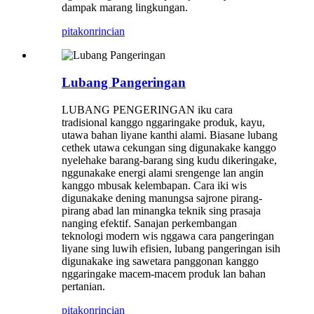
dampak marang lingkungan.
pitakon
rincian
Lubang Pangeringan
LUBANG PENGERINGAN iku cara
tradisional kanggo nggaringake produk, kayu,
utawa bahan liyane kanthi alami. Biasane lubang
cethek utawa cekungan sing digunakake kanggo
nyelehake barang-barang sing kudu dikeringake,
nggunakake energi alami srengenge lan angin
kanggo mbusak kelembapan. Cara iki wis
digunakake dening manungsa sajrone pirang-
pirang abad lan minangka teknik sing prasaja
nanging efektif. Sanajan perkembangan
teknologi modern wis nggawa cara pangeringan
liyane sing luwih efisien, lubang pangeringan isih
digunakake ing sawetara panggonan kanggo
nggaringake macem-macem produk lan bahan
pertanian.
pitakon
rincian