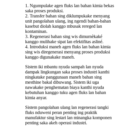
1. Ngumpulake agen fluks lan bahan kimia bekas
saka proses produksi.
2. Transfer bahan sing diklumpukake menyang
unit pangolahan ulang, ing ngendi bahan-bahan
kasebut diolah kanggo mbusak rereged lan
kontaminan.
3. Regenerasi bahan sing wis dimurnèkaké
kanggo mulihake sipat lan efektifitas asliné.
4. Introduksi maneh agen fluks lan bahan kimia
sing wis diregenerasi menyang proses produksi
kanggo digunakake maneh.
Sistem iki mbantu nyuda sampah lan nyuda
dampak lingkungan saka proses industri kanthi
ningkatake panggunaan maneh bahan sing
mesthine bakal dibuwang. Sistem iki uga
nawakake penghematan biaya kanthi nyuda
kebutuhan kanggo tuku agen fluks lan bahan
kimia anyar.
Sistem pangolahan ulang lan regenerasi tangki
fluks nduweni peran penting ing praktik
manufaktur sing lestari lan minangka komponen
penting saka akeh operasi industri.