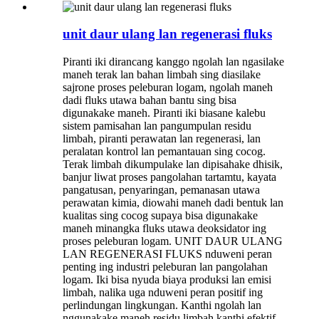
unit daur ulang lan regenerasi fluks
Piranti iki dirancang kanggo ngolah lan ngasilake
maneh terak lan bahan limbah sing diasilake
sajrone proses peleburan logam, ngolah maneh
dadi fluks utawa bahan bantu sing bisa
digunakake maneh. Piranti iki biasane kalebu
sistem pamisahan lan pangumpulan residu
limbah, piranti perawatan lan regenerasi, lan
peralatan kontrol lan pemantauan sing cocog.
Terak limbah dikumpulake lan dipisahake dhisik,
banjur liwat proses pangolahan tartamtu, kayata
pangatusan, penyaringan, pemanasan utawa
perawatan kimia, diowahi maneh dadi bentuk lan
kualitas sing cocog supaya bisa digunakake
maneh minangka fluks utawa deoksidator ing
proses peleburan logam. UNIT DAUR ULANG
LAN REGENERASI FLUKS nduweni peran
penting ing industri peleburan lan pangolahan
logam. Iki bisa nyuda biaya produksi lan emisi
limbah, nalika uga nduweni peran positif ing
perlindungan lingkungan. Kanthi ngolah lan
nggunakake maneh residu limbah kanthi efektif,