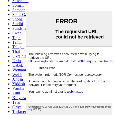
Slovenian
Somali
Samoan
Scots Gaelic
Shona
Sindhi
Sundanese
Swahili
Tajik
Tamil
Telugu
Thai
Ukrainian
Urdu
Uzbek
Vietnamese
Welsh
Xhosa
Yiddish
Yoruba
Zulu
Kinyarwanda
Tatar
Oriya
Turkmen