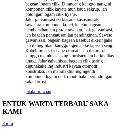
bagean logam cilik. Dirancang kanggo nangani
komponen cilik kayata mur, baut, sekrup, lan
potongan logam cilik liyane.
Jalur galvanisasi iki biasane kasusun saka
sawetara komponen kunci, kalebu bagean
pembersihan lan pra-perawatan, bak galvanisasi,
lan bagean pangatusan lan pendinginan. Sawise
galvanisasi, bagean-bagean kasebut dikeringake
lan didinginkan kanggo ngentalake lapisan seng.
Kabeh proses biasane otomatis lan dikontrol
kanggo njamin asil sing konsisten lan berkualitas
tinggi. Jalur galvanisasi bagean cilik asring
digunakake ing industri kayata otomotif,
konstruksi, lan manufaktur, ing ngendi
komponen logam cilik mbutuhake perlindungan
saka korosi.
pitakon
rincian
ENTUK WARTA TERBARU SAKA
KAMI
Kirim