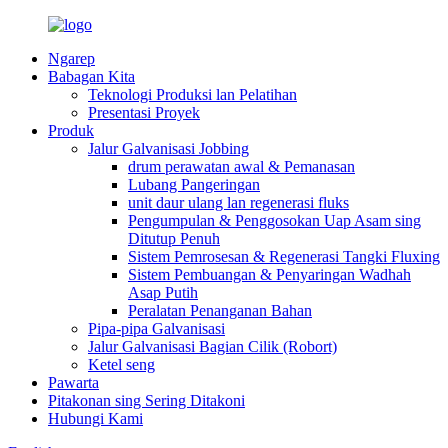
Ngarep
Babagan Kita
Teknologi Produksi lan Pelatihan
Presentasi Proyek
Produk
Jalur Galvanisasi Jobbing
drum perawatan awal & Pemanasan
Lubang Pangeringan
unit daur ulang lan regenerasi fluks
Pengumpulan & Penggosokan Uap Asam sing
Ditutup Penuh
Sistem Pemrosesan & Regenerasi Tangki Fluxing
Sistem Pembuangan & Penyaringan Wadhah
Asap Putih
Peralatan Penanganan Bahan
Pipa-pipa Galvanisasi
Jalur Galvanisasi Bagian Cilik (Robort)
Ketel seng
Pawarta
Pitakonan sing Sering Ditakoni
Hubungi Kami